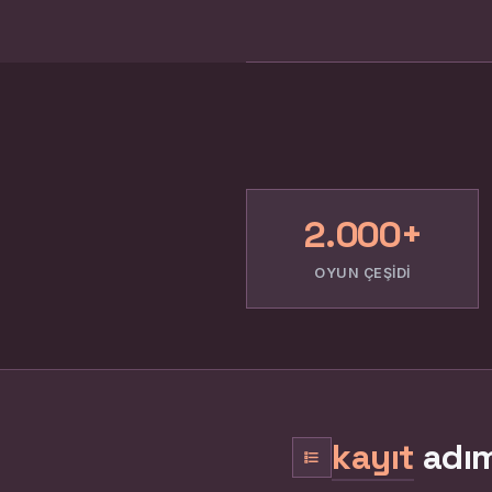
2.000+
OYUN ÇEŞIDI
kayıt
adım