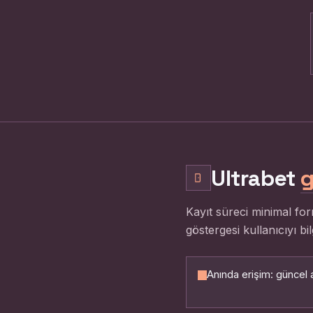
Ultrabet
g
Kayıt süreci minimal for
göstergesi kullanıcıyı bilg
Anında erişim: güncel 