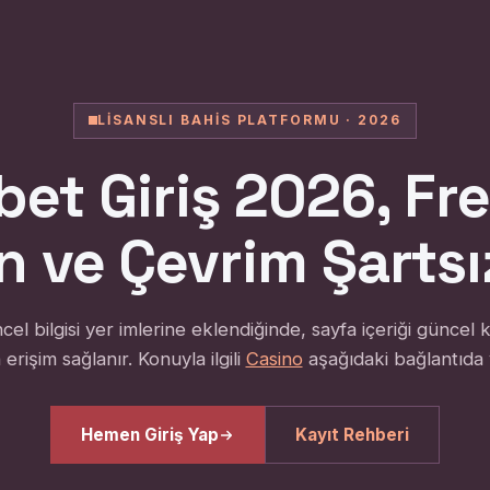
LISANSLI BAHIS PLATFORMU · 2026
bet Giriş 2026, Fr
n ve Çevrim Şarts
el bilgisi yer imlerine eklendiğinde, sayfa içeriği güncel 
rişim sağlanır. Konuyla ilgili
Casino
aşağıdaki bağlantıda y
Hemen Giriş Yap
Kayıt Rehberi