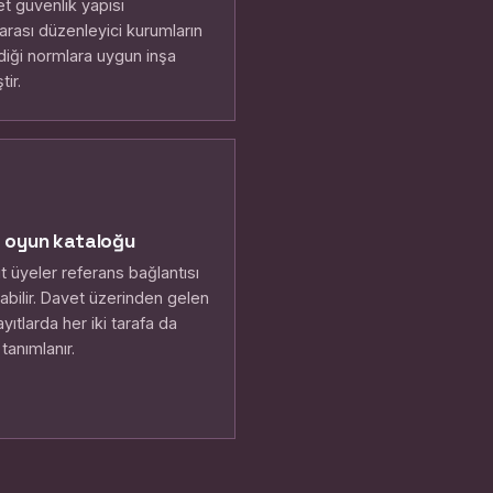
et güvenlik yapısı
rarası düzenleyici kurumların
ediği normlara uygun inşa
tir.
ş oyun kataloğu
 üyeler referans bağlantısı
abilir. Davet üzerinden gelen
yıtlarda her iki tarafa da
tanımlanır.