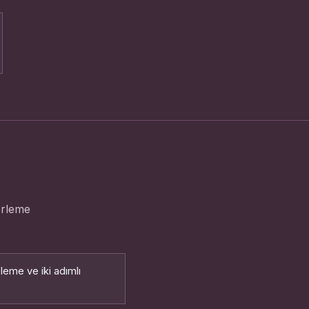
erleme
leme ve iki adımlı