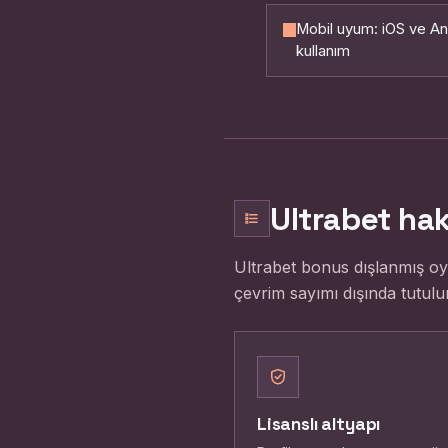
Mobil uyum: iOS ve And
kullanım
Ultrabet hak
Ultrabet bonus dışlanmış oyu
çevrim sayımı dışında tutulur
Lisanslı altyapı