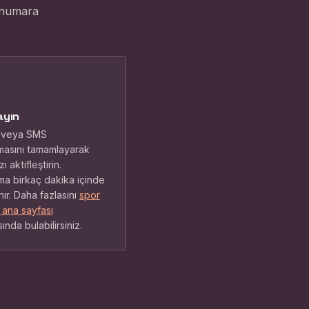
; numara
ayın
 veya SMS
masını tamamlayarak
ı aktifleştirin.
a birkaç dakika içinde
ır. Daha fazlasını
spor
i ana sayfası
ında bulabilirsiniz.