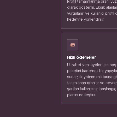
Profil tamamlanma oranı yü
olarak gösterilir. Eksik alanla
vurgulanır ve kullanıcı profil 
hedefine yönlendirilir.
Hızlı ödemeler
Ultrabet yeni üyeler için hoş
paketini kademeli bir yapıyla
sunar; ilk yatırım miktarına g
tanımlanan oranlar ve çevri
şartları kullanıcının başlangıç
planını netleştirir.