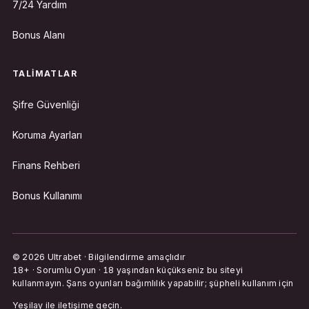
7/24 Yardım
Bonus Alanı
TALIMATLAR
Şifre Güvenliği
Koruma Ayarları
Finans Rehberi
Bonus Kullanımı
© 2026 Ultrabet · Bilgilendirme amaçlıdır
18+ · Sorumlu Oyun · 18 yaşından küçükseniz bu siteyi
kullanmayın. Şans oyunları bağımlılık yapabilir; şüpheli kullanım için
Yeşilay
ile iletişime geçin.