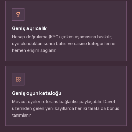
Geniş ayrıcalık
Hesap doğrulama (KYC) çekim aşamasına bırakılır;
üye olunduktan sonra bahis ve casino kategorilerine
hemen erişim sağlanır.
Geniş oyun kataloğu
Mevcut üyeler referans bağlantısı paylaşabilir. Davet
üzerinden gelen yeni kayıtlarda her iki tarafa da bonus
tanımlanır.