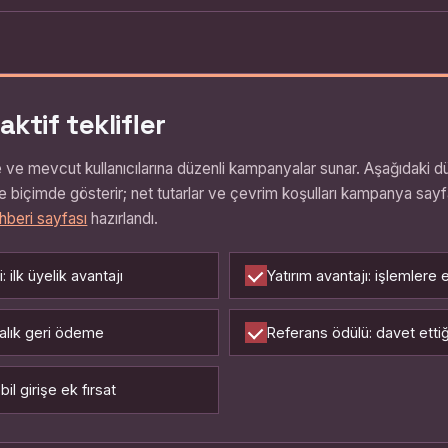
aktif teklifler
e ve mevcut kullanıcılarına düzenli kampanyalar sunar. Aşağıdaki düz
de biçimde gösterir; net tutarlar ve çevrim koşulları kampanya sayfa
hberi sayfası
hazırlandı.
 ilk üyelik avantajı
Yatırım avantajı: işlemlere
talık geri ödeme
Referans ödülü: davet ettiğ
bil girişe ek fırsat