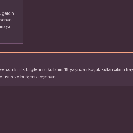
ş geldin
mpanya
anmaya
e son kimlik bilgilerinizi kullanın. 18 yaşından küçük kullanıcıların k
ne uyun ve bütçenizi aşmayın.