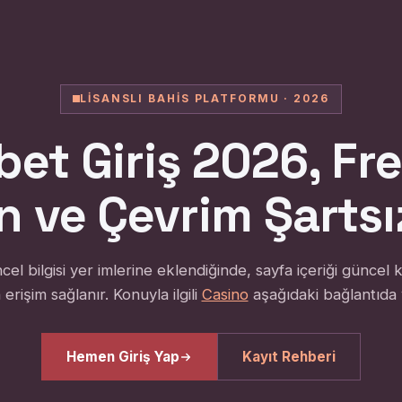
LISANSLI BAHIS PLATFORMU · 2026
bet Giriş 2026, Fr
n ve Çevrim Şarts
el bilgisi yer imlerine eklendiğinde, sayfa içeriği güncel 
rişim sağlanır. Konuyla ilgili
Casino
aşağıdaki bağlantıda y
Hemen Giriş Yap
Kayıt Rehberi