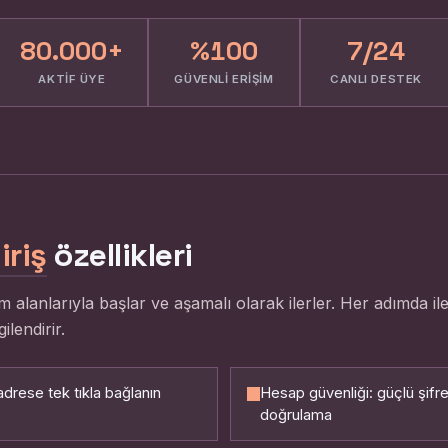
80.000+
%100
7/24
AKTIF ÜYE
GÜVENLI ERIŞIM
CANLI DESTEK
iriş
özellikleri
m alanlarıyla başlar ve aşamalı olarak ilerler. Her adımda il
ilendirir.
adrese tek tıkla bağlanın
Hesap güvenliği: güçlü şifre
doğrulama