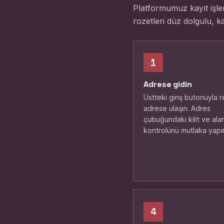
Platformumuz kayıt işle
rozetleri düz dolgulu, ka
1
Adrese gidin
Üstteki giriş butonuyla 
adrese ulaşın. Adres
çubuğundaki kilit ve ala
kontrolünü mutlaka yapı
4