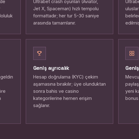
zde
Ultrabet crash oyunları (Aviator,
Ultrab
r
Jet X, Spaceman) hızlı tempolu
ulusla
doluluk
formattadır; her tur 5-30 saniye
belirl
arasında tamamlanır.
edilmiş
Geniş ayrıcalık
Geni
 geldin
Hesap doğrulama (KYC) çekim
Mevcut
aşamasına bırakılır; üye olunduktan
paylaş
öre
sonra bahis ve casino
yeni ka
m
kategorilerine hemen erişim
bonus 
sağlanır.