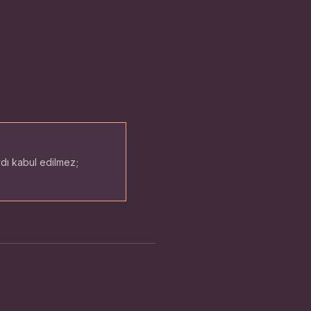
aydı kabul edilmez;