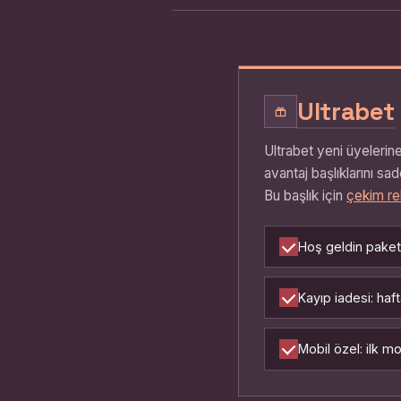
Ultrabet
Ultrabet yeni üyelerin
avantaj başlıklarını sa
Bu başlık için
çekim re
Hoş geldin paketi:
Kayıp iadesi: haf
Mobil özel: ilk mo