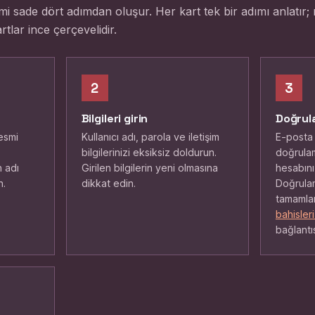
mi sade dört adımdan oluşur. Her kart tek bir adımı anlatır
rtlar ince çerçevelidir.
2
3
Bilgileri girin
Doğrul
resmi
Kullanıcı adı, parola ve iletişim
E-posta
bilgilerinizi eksiksiz doldurun.
doğrula
n adı
Girilen bilgilerin yeni olmasına
hesabınız
n.
dikkat edin.
Doğrulam
tamamlan
bahisler
bağlantıs