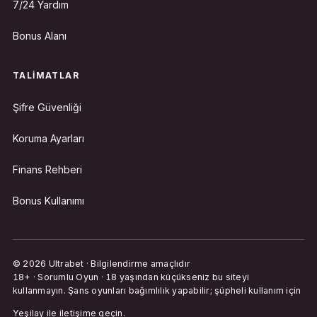
7/24 Yardım
Bonus Alanı
TALIMATLAR
Şifre Güvenliği
Koruma Ayarları
Finans Rehberi
Bonus Kullanımı
© 2026 Ultrabet · Bilgilendirme amaçlıdır
18+ · Sorumlu Oyun · 18 yaşından küçükseniz bu siteyi
kullanmayın. Şans oyunları bağımlılık yapabilir; şüpheli kullanım için
Yeşilay
ile iletişime geçin.