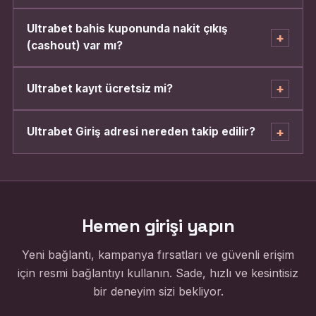
Ultrabet bahis kuponunda nakit çıkış
+
(cashout) var mı?
+
Ultrabet kayıt ücretsiz mi?
+
Ultrabet Giriş adresi nereden takip edilir?
Hemen girişi yapın
Yeni bağlantı, kampanya fırsatları ve güvenli erişim
için resmi bağlantıyı kullanın. Sade, hızlı ve kesintisiz
bir deneyim sizi bekliyor.