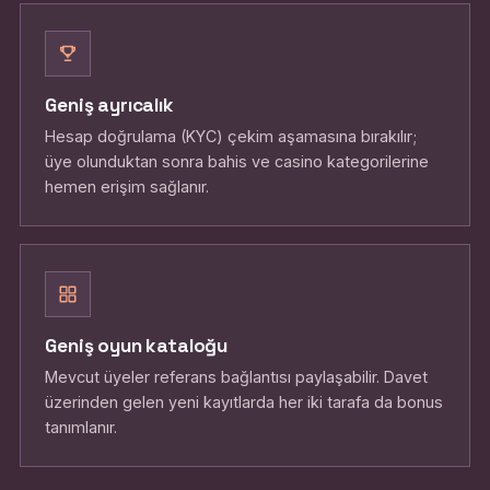
Geniş ayrıcalık
Hesap doğrulama (KYC) çekim aşamasına bırakılır;
üye olunduktan sonra bahis ve casino kategorilerine
hemen erişim sağlanır.
Geniş oyun kataloğu
Mevcut üyeler referans bağlantısı paylaşabilir. Davet
üzerinden gelen yeni kayıtlarda her iki tarafa da bonus
tanımlanır.