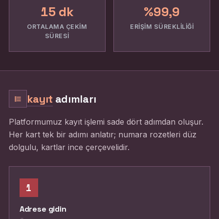
15 dk
%99,9
ORTALAMA ÇEKIM
ERIŞIM SÜREKLILIĞI
SÜRESI
kayıt
adımları
Platformumuz kayıt işlemi sade dört adımdan oluşur.
Her kart tek bir adımı anlatır; numara rozetleri düz
dolgulu, kartlar ince çerçevelidir.
1
Adrese gidin