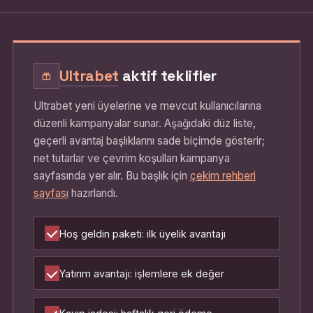
Ultrabet
aktif teklifler
Ultrabet yeni üyelerine ve mevcut kullanıcılarına
düzenli kampanyalar sunar. Aşağıdaki düz liste,
geçerli avantaj başlıklarını sade biçimde gösterir;
net tutarlar ve çevrim koşulları kampanya
sayfasında yer alır. Bu başlık için
çekim rehberi
sayfası
hazırlandı.
Hoş geldin paketi: ilk üyelik avantajı
Yatırım avantajı: işlemlere ek değer