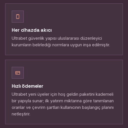
Her cihazda akıcı
Ultrabet güvenlik yapısı uluslararası düzenleyici
kurumların belirlediği normlara uygun inşa edilmiştir.
Hızlı ödemeler
Ultrabet yeni üyeler için hoş geldin paketini kademeli
bir yapıyla sunar; ilk yatırım miktarına göre tanımlanan
oranlar ve çevrim şartları kullanıcının başlangıç planını
netleştirir.