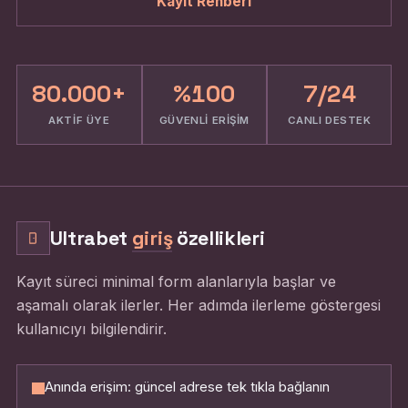
Kayıt Rehberi
80.000+
%100
7/24
AKTIF ÜYE
GÜVENLI ERIŞIM
CANLI DESTEK
Ultrabet
giriş
özellikleri
Kayıt süreci minimal form alanlarıyla başlar ve
aşamalı olarak ilerler. Her adımda ilerleme göstergesi
kullanıcıyı bilgilendirir.
Anında erişim: güncel adrese tek tıkla bağlanın