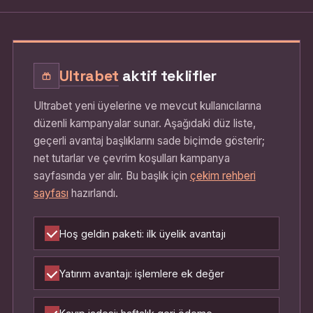
Ultrabet
aktif teklifler
Ultrabet yeni üyelerine ve mevcut kullanıcılarına
düzenli kampanyalar sunar. Aşağıdaki düz liste,
geçerli avantaj başlıklarını sade biçimde gösterir;
net tutarlar ve çevrim koşulları kampanya
sayfasında yer alır. Bu başlık için
çekim rehberi
sayfası
hazırlandı.
Hoş geldin paketi: ilk üyelik avantajı
Yatırım avantajı: işlemlere ek değer