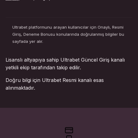
Ultrabet platformunu arayan kullanıcılar için Onaylı, Resmi
Giriş, Deneme Bonusu konularında doğrulanmış bilgiler bu
sayfada yer alır.
Lisanslı altyapıya sahip Ultrabet Güncel Giriş kanalı
yetkili ekip tarafından takip edilir.
Doğru bilgi için Ultrabet Resmi kanalı esas
alınmaktadır.