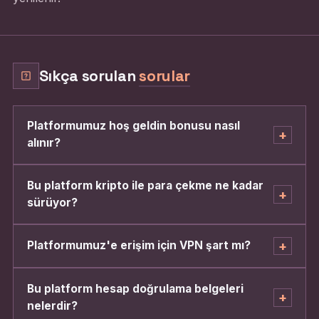
Sıkça sorulan
sorular
Platformumuz hoş geldin bonusu nasıl
+
alınır?
Bu platform kripto ile para çekme ne kadar
+
sürüyor?
+
Platformumuz'e erişim için VPN şart mı?
Bu platform hesap doğrulama belgeleri
+
nelerdir?