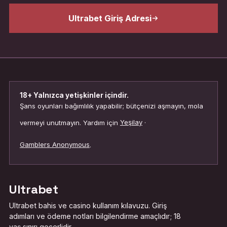
Ultrabet Giriş Adresi
18+ Yalnızca yetişkinler içindir.
Şans oyunları bağımlılık yapabilir; bütçenizi aşmayın, mola
vermeyi unutmayın. Yardım için
Yeşilay
·
Gamblers Anonymous
.
Ultrabet
Ultrabet bahis ve casino kullanım kılavuzu. Giriş
adımları ve ödeme notları bilgilendirme amaçlıdır; 18
yaş sınırı geçerlidir.