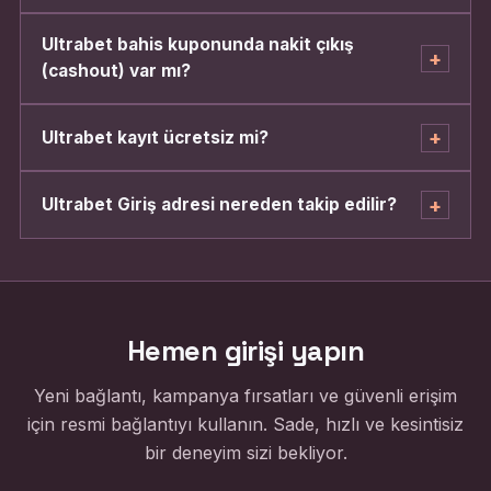
Ultrabet bahis kuponunda nakit çıkış
+
(cashout) var mı?
+
Ultrabet kayıt ücretsiz mi?
+
Ultrabet Giriş adresi nereden takip edilir?
Hemen girişi yapın
Yeni bağlantı, kampanya fırsatları ve güvenli erişim
için resmi bağlantıyı kullanın. Sade, hızlı ve kesintisiz
bir deneyim sizi bekliyor.