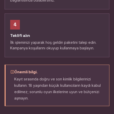
bağlantısında bulabilirsiniz.
4
Teklifi alın
İlk işleminizi yaparak hoş geldin paketini talep edin.
Kampanya koşullarını okuyup kullanmaya başlayın.
Önemli bilgi.
Kayıt sırasında doğru ve son kimlik bilgilerinizi
kullanın. 18 yaşından küçük kullanıcıların kaydı kabul
edilmez; sorumlu oyun ilkelerine uyun ve bütçenizi
aşmayın.